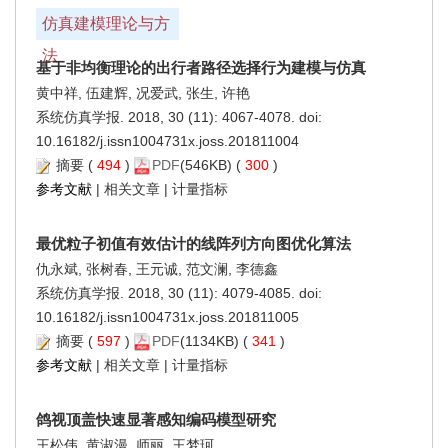
仿真建模理论与方
法
基于非均衡理论的出行者路径选择行为建模与仿真
黄中祥, 伍建辉, 况爱武, 张生, 许艳
系统仿真学报. 2018, 30 (11): 4067-4078. doi:
10.16182/j.issn1004731x.joss.201811004
摘要
(
494
)
PDF
(546KB) (
300
)
参考文献
|
相关文章
|
计量指标
最优粒子初值有效估计的线阵列方向图优化算法
仇永斌, 张树春, 王元诚, 范文澜, 李德鑫
系统仿真学报. 2018, 30 (11): 4079-4085. doi:
10.16182/j.issn1004731x.joss.201811005
摘要
(
597
)
PDF
(1134KB) (
341
)
参考文献
|
相关文章
|
计量指标
鸽视顶盖快速显著感知编码模型研究
王松伟, 黄淑漫, 师丽, 王梦珂