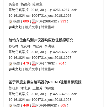
吴定会, 杨德亮, 陈锦宝
系统仿真学报. 2018, 30 (11): 4256-4267. doi:
10.16182/j.issn1004731x.joss.201811026
摘要
(
609
)
PDF
(2685KB) (
993
)
参考文献
|
相关文章
|
计量指标
随钻方位伽马测井仪器响应数值模拟研究
孙歧峰, 段友祥, 闫亚男, 李洪强
系统仿真学报. 2018, 30 (11): 4268-4276. doi:
10.16182/j.issn1004731x.joss.201811027
摘要
(
470
)
PDF
(776KB) (
704
)
参考文献
|
相关文章
|
计量指标
基于深度去噪自编码器的RGB-D视频目标跟踪
姜明新, 潘志庚, 王兰芳, 胡铸鑫
系统仿真学报. 2018, 30 (11): 4276-4283. doi:
10.16182/j.issn1004731x.joss.201811028
摘要
(
446
)
PDF
(6469KB) (
505
)