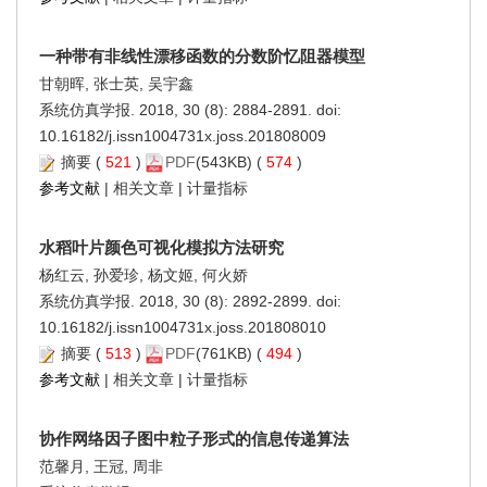
一种带有非线性漂移函数的分数阶忆阻器模型
甘朝晖, 张士英, 吴宇鑫
系统仿真学报. 2018, 30 (8): 2884-2891. doi:
10.16182/j.issn1004731x.joss.201808009
摘要
(
521
)
PDF
(543KB) (
574
)
参考文献
|
相关文章
|
计量指标
水稻叶片颜色可视化模拟方法研究
杨红云, 孙爱珍, 杨文姬, 何火娇
系统仿真学报. 2018, 30 (8): 2892-2899. doi:
10.16182/j.issn1004731x.joss.201808010
摘要
(
513
)
PDF
(761KB) (
494
)
参考文献
|
相关文章
|
计量指标
协作网络因子图中粒子形式的信息传递算法
范馨月, 王冠, 周非