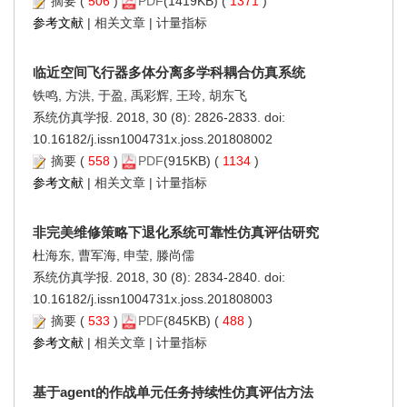
摘要
(
506
)
PDF
(1419KB) (
1371
)
参考文献
|
相关文章
|
计量指标
临近空间飞行器多体分离多学科耦合仿真系统
铁鸣, 方洪, 于盈, 禹彩辉, 王玲, 胡东飞
系统仿真学报. 2018, 30 (8): 2826-2833. doi:
10.16182/j.issn1004731x.joss.201808002
摘要
(
558
)
PDF
(915KB) (
1134
)
参考文献
|
相关文章
|
计量指标
非完美维修策略下退化系统可靠性仿真评估研究
杜海东, 曹军海, 申莹, 滕尚儒
系统仿真学报. 2018, 30 (8): 2834-2840. doi:
10.16182/j.issn1004731x.joss.201808003
摘要
(
533
)
PDF
(845KB) (
488
)
参考文献
|
相关文章
|
计量指标
基于agent的作战单元任务持续性仿真评估方法