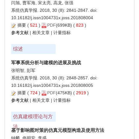
闫旭, 曹军海, 宋太亮, 高龙, 张强
系统仿真学报. 2018, 30 (8): 2841-2847. doi:
10.16182/j.issn1004731x.joss.201808004
摘要
(
521
)
PDF
(699KB) (
823
)
参考文献
|
相关文章
|
计量指标
综述
军事系统分析与建模的进展及挑战
张明智, 彭军
系统仿真学报. 2018, 30 (8): 2848-2857. doi:
10.16182/j.issn1004731x.joss.201808005
摘要
(
724
)
PDF
(475KB) (
2919
)
参考文献
|
相关文章
|
计量指标
仿真建模理论与方
法
基于影响图对策的仿真元模型构造及使用方法
钟麟, 佟明安, 李盛