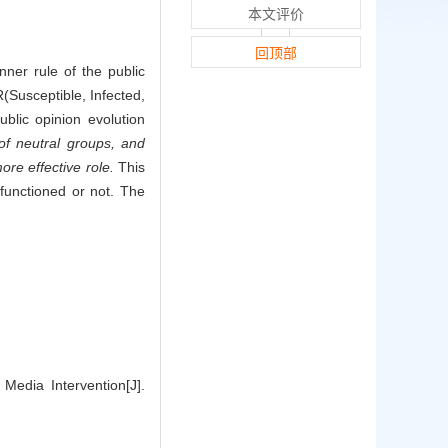
本文评价
回顶部
nner rule of the public
R(Susceptible, Infected,
blic opinion evolution
of neutral groups, and
re effective role.
This
functioned or not. The
Media Intervention[J].