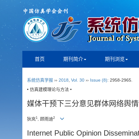
首页
期刊简介
期刊浏览
系统仿真学报
››
2018
,
Vol. 30
››
Issue (8)
: 2958-2965.
• 仿真建模理论与方法 •
媒体干预下三分意见群体网络舆情
1
2
狄岚
, 顾雨迪
Internet Public Opinion Dissemina