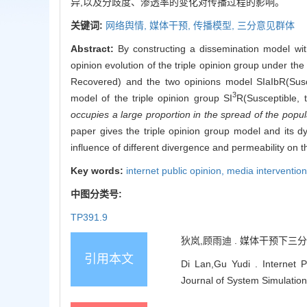
异,以及分歧度、渗透率的变化对传播过程的影响。
关键词:
网络舆情,
媒体干预,
传播模型,
三分意见群体
Abstract:
By constructing a dissemination model with
opinion evolution of the triple opinion group under th
Recovered) and the two opinions model SIaIbR(Suscep
3
model of the triple opinion group SI
R(Susceptible, 
occupies a large proportion in the spread of the popul
paper gives the triple opinion group model and its d
influence of different divergence and permeability on 
Key words:
internet public opinion,
media interventio
中图分类号:
TP391.9
狄岚,顾雨迪 . 媒体干预下三分意见
引用本文
Di Lan,Gu Yudi . Internet P
Journal of System Simulation