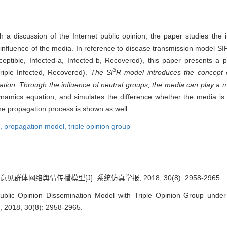
 a discussion of the Internet public opinion, the paper studies the i
e influence of the media. In reference to disease transmission model SI
tible, Infected-a, Infected-b, Recovered), this paper presents a pu
3
triple Infected, Recovered).
The SI
R model introduces the concept 
ation. Through the influence of neutral groups, the media can play a mo
ynamics equation, and simulates the difference whether the media is 
the propagation process is shown as well.
n,
propagation model,
triple opinion group
群体网络舆情传播模型[J]. 系统仿真学报, 2018, 30(8): 2958-2965.
ublic Opinion Dissemination Model with Triple Opinion Group under 
, 2018, 30(8): 2958-2965.