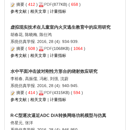
摘要
(
412
)
PDF
(877KB) (
658
)
参考文献
|
相关文章
|
计量指标
虚拟现实技术在儿童室内火灾逃生教育中的应用研究
胡春花, 陈晓梅, 陈仕鸿
系统仿真学报. 2016, 28 (4): 934-939.
摘要
(
508
)
PDF
(1068KB) (
1064
)
参考文献
|
相关文章
|
计量指标
水中平面冲击波对刚性方形台的绕射效应研究
李裕春, 高振儒, 冯彬, 刘强, 沈蔚
系统仿真学报. 2016, 28 (4): 940-945.
摘要
(
414
)
PDF
(4315KB) (
594
)
参考文献
|
相关文章
|
计量指标
R-C型逐次逼近ADC D/A转换网络功耗模型与仿真
佟星元, 张洋
系统仿真学报. 2016, 28 (4): 946-950.