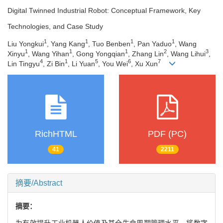
Digital Twinned Industrial Robot: Conceptual Framework, Key
Technologies, and Case Study
1
1
1
1
Liu Yongkui
, Yang Kang
, Tuo Benben
, Pan Yaduo
, Wang
1
1
1
2
3
Xinyu
, Wang Yihan
, Gong Yongqian
, Zhang Lin
, Wang Lihui
,
4
1
5
6
7
Lin Tingyu
, Zi Bin
, Li Yuan
, You Wei
, Xu Xun
RichHTML
PDF (PC)
41
2211
摘要/Abstract
摘要：
为有效提升工业机器人价值及其全生命周期管理水平，将数字