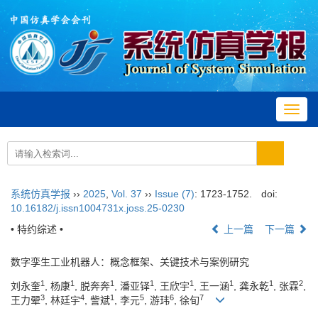
Toggl
navig
系统仿真学报
››
2025
,
Vol. 37
››
Issue (7)
: 1723-1752.
doi:
10.16182/j.issn1004731x.joss.25-0230
• 特约综述 •
上一篇
下一篇
数字孪生工业机器人：概念框架、关键技术与案例研究
1
1
1
1
1
1
1
2
刘永奎
, 杨康
, 脱奔奔
, 潘亚铎
, 王欣宇
, 王一涵
, 龚永乾
, 张霖
,
3
4
1
5
6
7
王力翚
, 林廷宇
, 訾斌
, 李元
, 游玮
, 徐旬