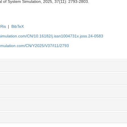
l of System Simulation, 2025, 37(11): 2793-2803.
Ris
|
BibTeX
-simulation.com/CN/10.16182/j.issn1004731x.joss.24-0583
simulation.com/CN/Y2025/V37/I11/2793