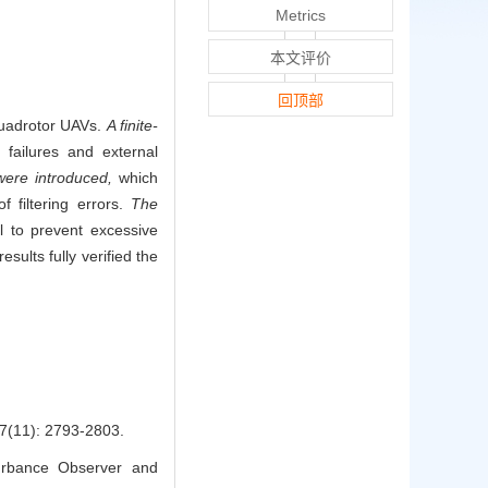
Metrics
本文评价
回顶部
 quadrotor UAVs.
A finite-
failures and external
ere introduced,
which
f filtering errors.
The
l to prevent excessive
sults fully verified the
: 2793-2803.
urbance Observer and