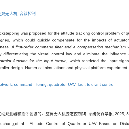
旋翼无人机,
容错控制
backstepping was proposed for the attitude tracking control problem of
igned,
which could quickly compensate for the impacts of actuator 
tness.
A first-order command filter and a compensation mechanism w
ifferentiating the virtual control law and eliminate the influence o
traint function for the input torque,
which restricted the input signa
oller design. Numerical simulations and physical platform experiment re
network,
command filtering,
quadrotor UAV,
fault-tolerant control
观测器和指令滤波的四旋翼无人机姿态控制[J]. 系统仿真学报, 2025, 37(11)
uchang,et al . Attitude Control of Quadrotor UAV Based on Dist