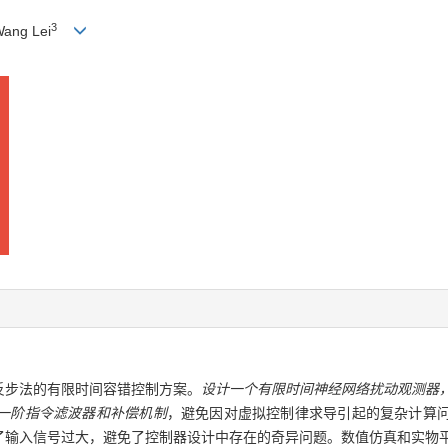
3
Wang Lei
反步法的有限时间容错控制方案。
设计一个有限时间神经网络扰动观测器
一阶指令滤波器和补偿机制
，避免因对虚拟控制律求导引起的复杂计算
了输入信号过大，避免了控制器设计中存在的奇异问题。数值仿真和实物