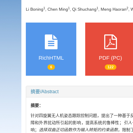
1
1
1
2
Li Boning
, Chen Ming
, Qi Shuchang
, Meng Haoran
, 
RichHTML
PDF (PC)
6
122
摘要/Abstract
摘要：
针对四旋翼无人机姿态跟踪控制问题，提出了一种基于
障和外界扰动所引起的影响，提高系统的鲁棒性；
引入
响；
选择双曲正切函数作为输入转矩的约束函数
，限制