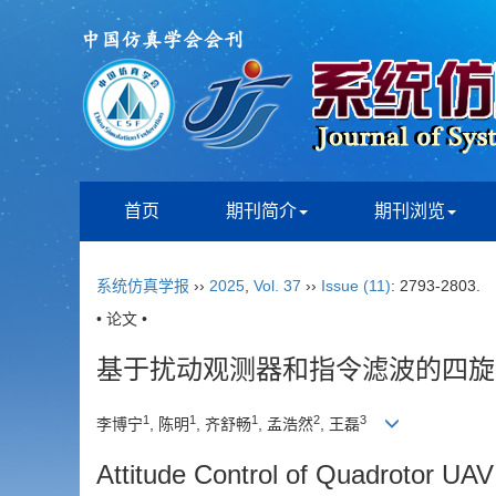
首页
期刊简介
期刊浏览
系统仿真学报
››
2025
,
Vol. 37
››
Issue (11)
: 2793-2803.
• 论文 •
基于扰动观测器和指令滤波的四旋
1
1
1
2
3
李博宁
, 陈明
, 齐舒畅
, 孟浩然
, 王磊
Attitude Control of Quadrotor UA