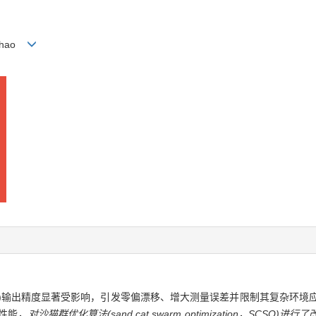
Yunhao
yro，FOG)输出精度显著受影响，引发零偏漂移、增大测量误差并限制其复杂
性能
，对沙猫群优化算法(sand cat swarm optimization，SCSO