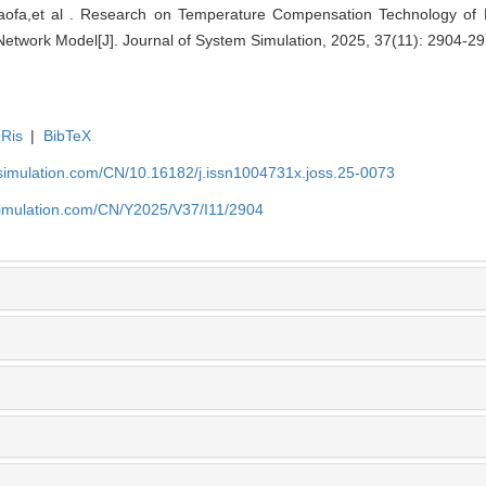
haofa,et al . Research on Temperature Compensation Technology of 
twork Model[J]. Journal of System Simulation, 2025, 37(11): 2904-29
Ris
|
BibTeX
-simulation.com/CN/10.16182/j.issn1004731x.joss.25-0073
simulation.com/CN/Y2025/V37/I11/2904