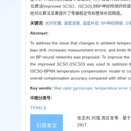
化算法(improved SCSO，ISCSO)对BP神经网络
他对比算法显著提升了零偏稳定性和整体补偿精度。
关键词:
光纤陀螺,
温度误差,
温度补偿,
BP神经网络,
沙
Abstract:
To address the issue that changes in ambient temperat
bias drift, increases measurement errors, and limits
on BP neural networks was proposed. To improve the
the improved SCSO (ISCSO) was used to optimize th
ISCSO-BPNN temperature compensation model to compen
overall compensation accuracy compared with other c
Key words:
fiber optic gyroscope,
temperature error,
中图分类号:
TP391.9
张志利,刘瑾,周召发等 . 基于I
2917.
引用本文