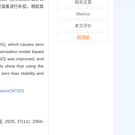
相关文章
温度误差进行补偿，相较其
Metrics
本文评价
回顶部
FOG), which causes zero
ompensation model based
CSO) was improved, and
ts show that using the
ero bias stability and
zation(SCSO)
, 37(11): 2904-