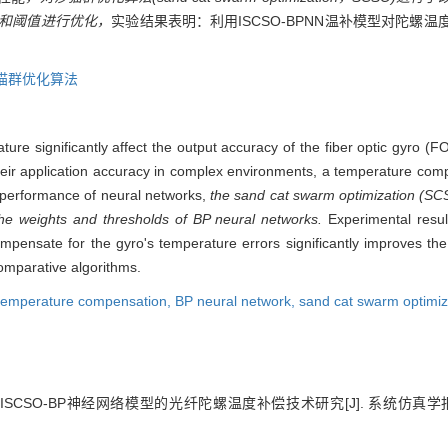
的权值和阈值进行优化，
实验结果表明：利用ISCSO-BPNN温补模型对陀螺
猫群优化算法
ure significantly affect the output accuracy of the fiber optic gyro (
 their application accuracy in complex environments, a temperature c
 performance of neural networks,
the sand cat swarm optimization (S
e weights and thresholds of BP neural networks.
Experimental resul
sate for the gyro's temperature errors significantly improves the z
omparative algorithms.
temperature compensation,
BP neural network,
sand cat swarm optimi
SCSO-BP神经网络模型的光纤陀螺温度补偿技术研究[J]. 系统仿真学报, 2025