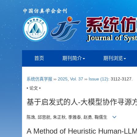
首页
期刊简介
期刊浏览
系统仿真学报
››
2025
,
Vol. 37
››
Issue (12)
: 3112-3127.
• 论文 •
基于启发式的人-大模型协作寻源
陈逸, 邱思航, 朱正秋, 季雅泰, 赵勇, 鞠儒生
A Method of Heuristic Human-LLM