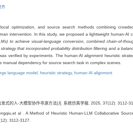
对齐
o local optimization, and source search methods combining crowd
human intervention. In this study, we proposed a lightweight human-AI 
LMs) to achieve visual-language conversion, combined chain-of-thou
trategy that incorporated probability distribution filtering and a bala
as verified by experiments. The human-AI alignment heuristic strate
ce manual dependency for source search task in complex scenes.
arge language model,
heuristic strategy,
human-AI alignment
的人-大模型协作寻源方法[J]. 系统仿真学报, 2025, 37(12): 3112-31
ngqiu,et al . A Method of Heuristic Human-LLM Collaborative Source
(12): 3112-3127.