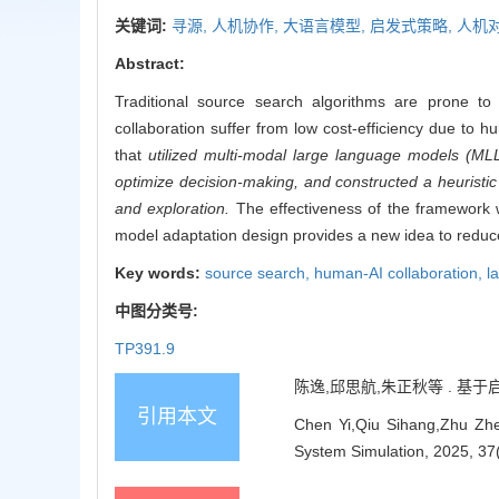
关键词:
寻源,
人机协作,
大语言模型,
启发式策略,
人机
Abstract:
Traditional source search algorithms are prone t
collaboration suffer from low cost-efficiency due to 
that
utilized multi-modal large language models (ML
optimize decision-making, and constructed a heuristic s
and exploration.
The effectiveness of the framework w
model adaptation design provides a new idea to redu
Key words:
source search,
human-AI collaboration,
l
中图分类号:
TP391.9
陈逸,邱思航,朱正秋等 . 基于启发式
引用本文
Chen Yi,Qiu Sihang,Zhu Zhe
System Simulation, 2025, 37