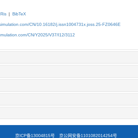
Ris
|
BibTeX
-simulation.com/CN/10.16182/j.issn1004731x.joss.25-FZ0646E
simulation.com/CN/Y2025/V37/I12/3112
京ICP备13004815号
京公网安备1101082014254号