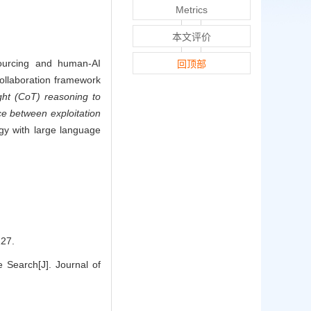
Metrics
本文评价
sourcing and human-AI
回顶部
collaboration framework
ght (CoT) reasoning to
nce between exploitation
gy with large language
27.
 Search[J]. Journal of