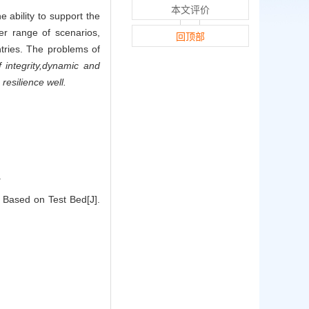
本文评价
 ability to support the
er range of scenarios,
回顶部
ntries. The problems of
 integrity,dynamic and
esilience well.
.
 Based on Test Bed[J].