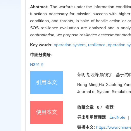
Abstract:
The warfare under the information conditio
functions necessary for mission success with higher 
conditions, and threats, in spite of hostile action o
SOS resilience evaluation are analyzed and a analy
confrontation, we propose resilience assessment model
Key words:
operation system,
resilience,
operation sy
中图分类号:
N391.9
荣明,胡晓峰,杨镜宇 . 基于试验床的
引用本文
Rong Ming,Hu Xiaofeng,Yang
Journal of System Simulation
收藏文章
0
/
推荐
使用本文
导出引用管理器
EndNote
|
链接本文:
https://www.china