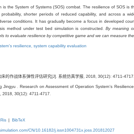
n is the System of Systems (SOS) combat. The resilience of SOS is the
probability, shorter periods of reduced capability, and across a wid
r adverse conditions. It has gradually become a focus in developed cou
sis method under test bed simulation is constructed.
By meaning of
s to evaluate resilience by competitive game and we can measure the r
stem's resilience,
system capability evaluation
作战体系弹性评估研究[J]. 系统仿真学报, 2018, 30(12): 4711-4717
 Jingyu . Research on Assessment of Operation System‘s Resilience
, 2018, 30(12): 4711-4717.
Ris
|
BibTeX
-simulation.com/CN/10.16182/j.issn1004731x.joss.201812027