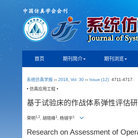
首页
期刊简介
期刊浏览
系统仿真学报
››
2018
,
Vol. 30
››
Issue (12)
: 4711-4717.
• 仿真应用工程 •
基于试验床的作战体系弹性评估研
1,2
1
1
荣明
, 胡晓峰
, 杨镜宇
Research on Assessment of Opera