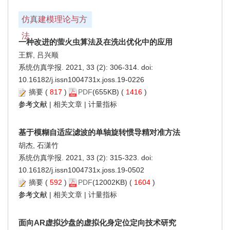
仿真建模理论与方
法
一种改进的萤火虫算法及在洗出优化中的应用
王辉, 吕兴顺
系统仿真学报. 2021, 33 (2): 306-314. doi:
10.16182/j.issn1004731x.joss.19-0226
摘要
(
817
)
PDF
(655KB) (
1416
)
参考文献
|
相关文章
|
计量指标
基于模糊自适应滤波的单轴旋转惯导精对准方法
胡杰, 石潇竹
系统仿真学报. 2021, 33 (2): 315-323. doi:
10.16182/j.issn1004731x.joss.19-0502
摘要
(
592
)
PDF
(12002KB) (
1604
)
参考文献
|
相关文章
|
计量指标
面向AR虚拟沙盘的虚拟化身定位定向技术研究