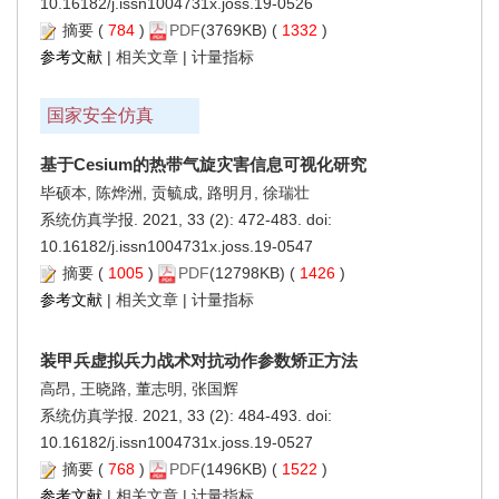
10.16182/j.issn1004731x.joss.19-0526
摘要
(
784
)
PDF
(3769KB) (
1332
)
参考文献
|
相关文章
|
计量指标
国家安全仿真
基于Cesium的热带气旋灾害信息可视化研究
毕硕本, 陈烨洲, 贡毓成, 路明月, 徐瑞壮
系统仿真学报. 2021, 33 (2): 472-483. doi:
10.16182/j.issn1004731x.joss.19-0547
摘要
(
1005
)
PDF
(12798KB) (
1426
)
参考文献
|
相关文章
|
计量指标
装甲兵虚拟兵力战术对抗动作参数矫正方法
高昂, 王晓路, 董志明, 张国辉
系统仿真学报. 2021, 33 (2): 484-493. doi:
10.16182/j.issn1004731x.joss.19-0527
摘要
(
768
)
PDF
(1496KB) (
1522
)
参考文献
|
相关文章
|
计量指标