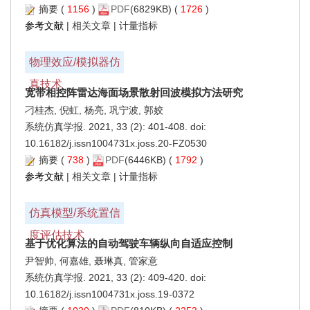
摘要
(
1156
)
PDF
(6829KB) (
1726
)
参考文献
|
相关文章
|
计量指标
物理效应/模拟器仿
真技术
宽带相控阵雷达海面场景散射回波模拟方法研究
刁桂杰, 倪虹, 杨亮, 巩宁波, 郭姣
系统仿真学报. 2021, 33 (2): 401-408. doi:
10.16182/j.issn1004731x.joss.20-FZ0530
摘要
(
738
)
PDF
(6446KB) (
1792
)
参考文献
|
相关文章
|
计量指标
仿真模型/系统置信
度评估技术
基于优化算法的自动驾驶车辆纵向自适应控制
尹智帅, 何嘉雄, 聂琳真, 管家意
系统仿真学报. 2021, 33 (2): 409-420. doi:
10.16182/j.issn1004731x.joss.19-0372