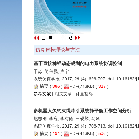
仿真建模理论与方法
基于直接神经动态规划的电力系统协调控制
于淼, 尚伟鹏, 卢宁
系统仿真学报. 2017, 29 (4): 699-707. doi:
10.16182/j
摘要
(
386
)
PDF
(743KB) (
327
)
参考文献
|
相关文章
|
计量指标
多机器人欠约束绳牵引系统静平衡工作空间分析
赵志刚, 李巍, 李有德, 王砚麟, 马延
系统仿真学报. 2017, 29 (4): 708-713. doi:
10.16182/j
摘要
(
494
)
PDF
(443KB) (
506
)