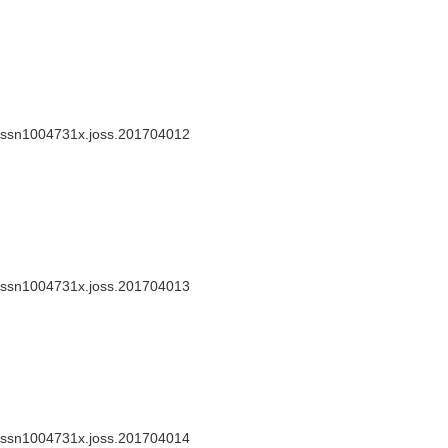
.issn1004731x.joss.201704012
.issn1004731x.joss.201704013
.issn1004731x.joss.201704014