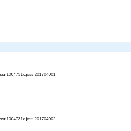
.issn1004731x.joss.201704001
.issn1004731x.joss.201704002