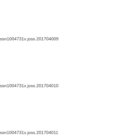
.issn1004731x.joss.201704009
.issn1004731x.joss.201704010
.issn1004731x.joss.201704011