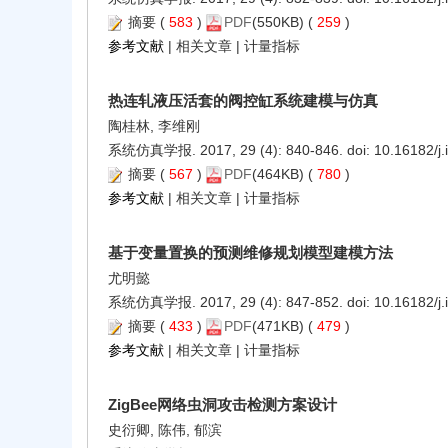
摘要
(
583
)
PDF
(550KB) (
259
)
参考文献
|
相关文章
|
计量指标
热连轧液压活套的阀控缸系统建模与仿真
陶桂林, 李维刚
系统仿真学报. 2017, 29 (4): 840-846. doi:
10.16182/j
摘要
(
567
)
PDF
(464KB) (
780
)
参考文献
|
相关文章
|
计量指标
基于变量置换的预测维修规划模型建模方法
尤明懿
系统仿真学报. 2017, 29 (4): 847-852. doi:
10.16182/j
摘要
(
433
)
PDF
(471KB) (
479
)
参考文献
|
相关文章
|
计量指标
ZigBee网络虫洞攻击检测方案设计
史衍卿, 陈伟, 郁滨