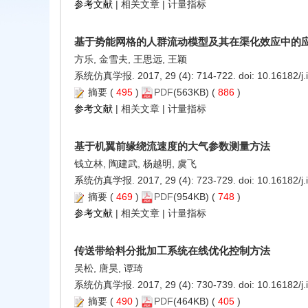
参考文献
|
相关文章
|
计量指标
基于势能网格的人群流动模型及其在渠化效应中的
方乐, 金雪夫, 王思远, 王颖
系统仿真学报. 2017, 29 (4): 714-722. doi:
10.16182/j
摘要
(
495
)
PDF
(563KB) (
886
)
参考文献
|
相关文章
|
计量指标
基于机翼前缘绕流速度的大气参数测量方法
钱立林, 陶建武, 杨越明, 虞飞
系统仿真学报. 2017, 29 (4): 723-729. doi:
10.16182/j
摘要
(
469
)
PDF
(954KB) (
748
)
参考文献
|
相关文章
|
计量指标
传送带给料分批加工系统在线优化控制方法
吴松, 唐昊, 谭琦
系统仿真学报. 2017, 29 (4): 730-739. doi:
10.16182/j
摘要
(
490
)
PDF
(464KB) (
405
)