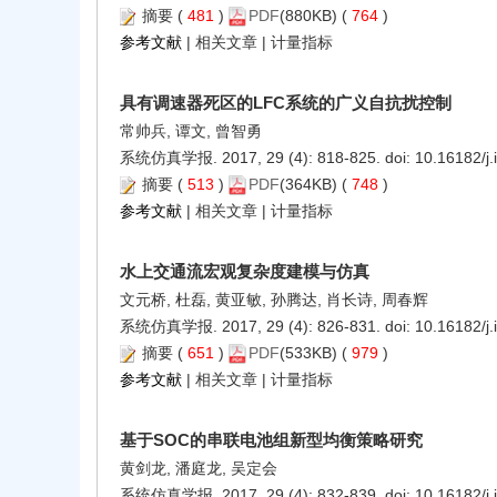
摘要
(
481
)
PDF
(880KB) (
764
)
参考文献
|
相关文章
|
计量指标
具有调速器死区的LFC系统的广义自抗扰控制
常帅兵, 谭文, 曾智勇
系统仿真学报. 2017, 29 (4): 818-825. doi:
10.16182/j
摘要
(
513
)
PDF
(364KB) (
748
)
参考文献
|
相关文章
|
计量指标
水上交通流宏观复杂度建模与仿真
文元桥, 杜磊, 黄亚敏, 孙腾达, 肖长诗, 周春辉
系统仿真学报. 2017, 29 (4): 826-831. doi:
10.16182/j
摘要
(
651
)
PDF
(533KB) (
979
)
参考文献
|
相关文章
|
计量指标
基于SOC的串联电池组新型均衡策略研究
黄剑龙, 潘庭龙, 吴定会
系统仿真学报. 2017, 29 (4): 832-839. doi:
10.16182/j