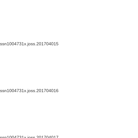
.issn1004731x.joss.201704015
.issn1004731x.joss.201704016
.issn1004731x.joss.201704017