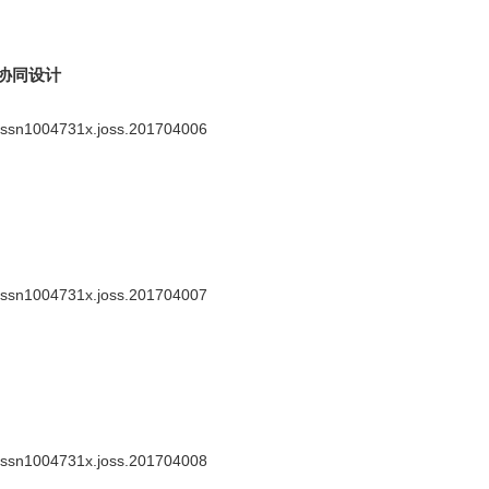
协同设计
.issn1004731x.joss.201704006
.issn1004731x.joss.201704007
.issn1004731x.joss.201704008