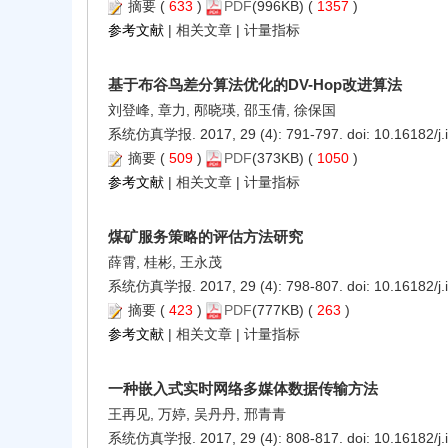
摘要
(
633
)
PDF
(996KB) (
1357
)
参考文献
|
相关文章
|
计量指标
基于布谷鸟差分算法优化的DV-Hop改进算法
刘登峰, 章力, 邴晓瑛, 邵玉倩, 徐保国
系统仿真学报. 2017, 29 (4): 791-797. doi:
10.16182/j
摘要
(
509
)
PDF
(373KB) (
1050
)
参考文献
|
相关文章
|
计量指标
煤矿服务策略的评估方法研究
薛霄, 桂彬, 王永茂
系统仿真学报. 2017, 29 (4): 798-807. doi:
10.16182/j
摘要
(
423
)
PDF
(777KB) (
263
)
参考文献
|
相关文章
|
计量指标
一种嵌入式实时网络多媒体数据传输方法
王再见, 万婷, 吴丹丹, 邢青青
系统仿真学报. 2017, 29 (4): 808-817. doi:
10.16182/j