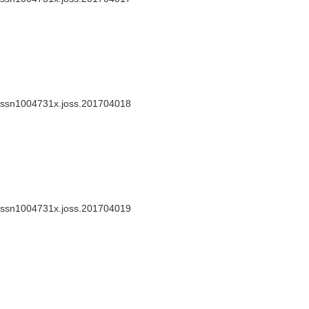
.issn1004731x.joss.201704018
.issn1004731x.joss.201704019