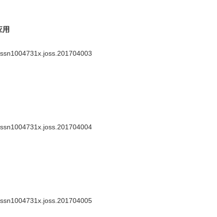
应用
.issn1004731x.joss.201704003
.issn1004731x.joss.201704004
.issn1004731x.joss.201704005