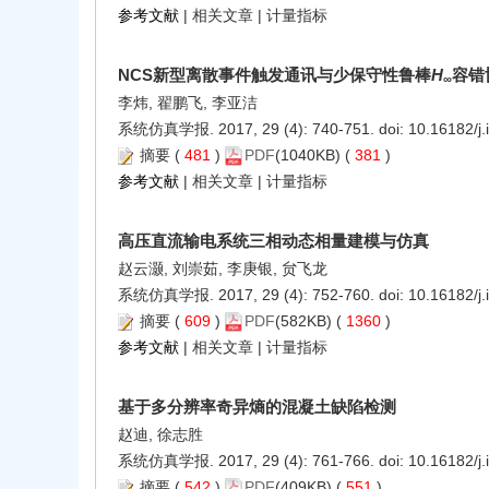
参考文献
|
相关文章
|
计量指标
NCS新型离散事件触发通讯与少保守性鲁棒
H
容错
∞
李炜, 翟鹏飞, 李亚洁
系统仿真学报. 2017, 29 (4): 740-751. doi:
10.16182/j
摘要
(
481
)
PDF
(1040KB) (
381
)
参考文献
|
相关文章
|
计量指标
高压直流输电系统三相动态相量建模与仿真
赵云灏, 刘崇茹, 李庚银, 贠飞龙
系统仿真学报. 2017, 29 (4): 752-760. doi:
10.16182/j
摘要
(
609
)
PDF
(582KB) (
1360
)
参考文献
|
相关文章
|
计量指标
基于多分辨率奇异熵的混凝土缺陷检测
赵迪, 徐志胜
系统仿真学报. 2017, 29 (4): 761-766. doi:
10.16182/j
摘要
(
542
)
PDF
(409KB) (
551
)