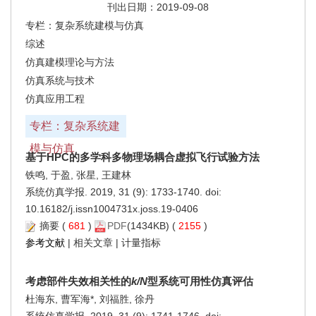
刊出日期：2019-09-08
专栏：复杂系统建模与仿真
综述
仿真建模理论与方法
仿真系统与技术
仿真应用工程
专栏：复杂系统建
模与仿真
基于HPC的多学科多物理场耦合虚拟飞行试验方法
铁鸣, 于盈, 张星, 王建林
系统仿真学报. 2019, 31 (9): 1733-1740. doi:
10.16182/j.issn1004731x.joss.19-0406
摘要
(
681
)
PDF
(1434KB) (
2155
)
参考文献
|
相关文章
|
计量指标
考虑部件失效相关性的
k/N
型系统可用性仿真评估
杜海东, 曹军海*, 刘福胜, 徐丹
系统仿真学报. 2019, 31 (9): 1741-1746. doi: