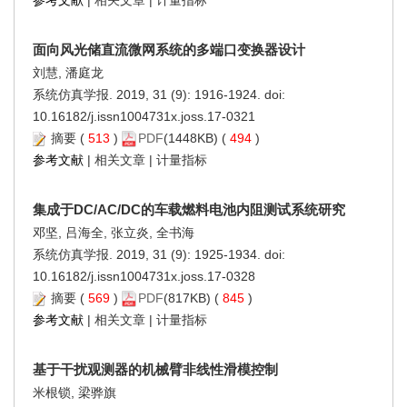
面向风光储直流微网系统的多端口变换器设计
刘慧, 潘庭龙
系统仿真学报. 2019, 31 (9): 1916-1924. doi:
10.16182/j.issn1004731x.joss.17-0321
摘要
(
513
)
PDF
(1448KB) (
494
)
参考文献
|
相关文章
|
计量指标
集成于DC/AC/DC的车载燃料电池内阻测试系统研究
邓坚, 吕海全, 张立炎, 全书海
系统仿真学报. 2019, 31 (9): 1925-1934. doi:
10.16182/j.issn1004731x.joss.17-0328
摘要
(
569
)
PDF
(817KB) (
845
)
参考文献
|
相关文章
|
计量指标
基于干扰观测器的机械臂非线性滑模控制
米根锁, 梁骅旗