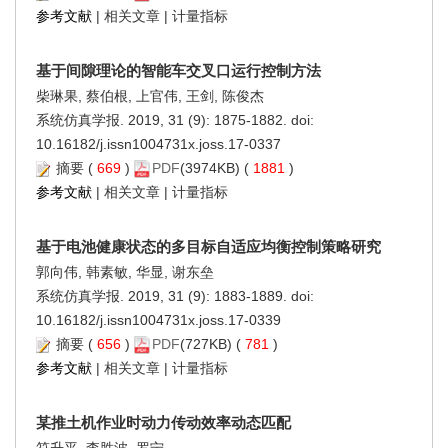
参考文献
|
相关文章
|
计量指标
基于间隙理论的智能车交叉口运行控制方法
柴琳果, 蔡伯根, 上官伟, 王剑, 陈俊杰
系统仿真学报. 2019, 31 (9): 1875-1882. doi:
10.16182/j.issn1004731x.joss.17-0337
摘要
(
669
)
PDF
(3974KB) (
1881
)
参考文献
|
相关文章
|
计量指标
基于电池健康状态的多目标自适应均衡控制策略研究
郭向伟, 韩素敏, 华显, 谢东垒
系统仿真学报. 2019, 31 (9): 1883-1889. doi:
10.16182/j.issn1004731x.joss.17-0339
摘要
(
656
)
PDF
(727KB) (
781
)
参考文献
|
相关文章
|
计量指标
某推土机作业时动力传动效率动态匹配
符升平, 李胜波, 罗宁