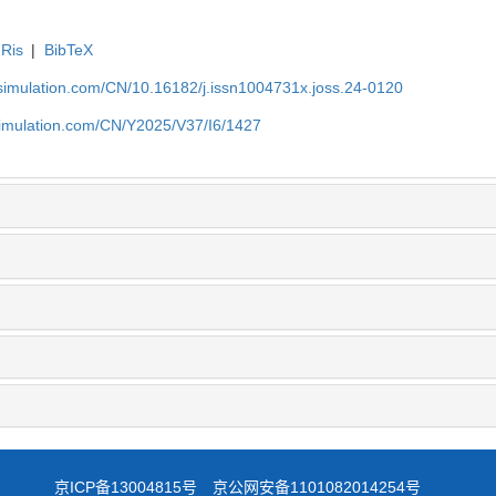
Ris
|
BibTeX
-simulation.com/CN/10.16182/j.issn1004731x.joss.24-0120
simulation.com/CN/Y2025/V37/I6/1427
京ICP备13004815号
京公网安备1101082014254号