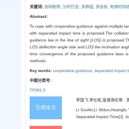
关键词:
协同制导,
分时打击,
多群组,
多目标,
有限时间
Abstract:
To cope with cooperative guidance against multiple targ
with separated impact time is proposed
.
The collabor
guidance law in the line of sight (LOS) is proposed.
T
LOS deflection angle rate and LOS the inclination angl
time convergence of the proposed guidance laws is p
methods.
Key words:
cooperative guidance,
separated impact 
中图分类号:
TP391.9
李国飞,李仕拓,皇甫逸伦等 . 多目
引用本文
Li Guofei,Li Shituo,Huangfu Y
Separated Impact Time[J]. Jo