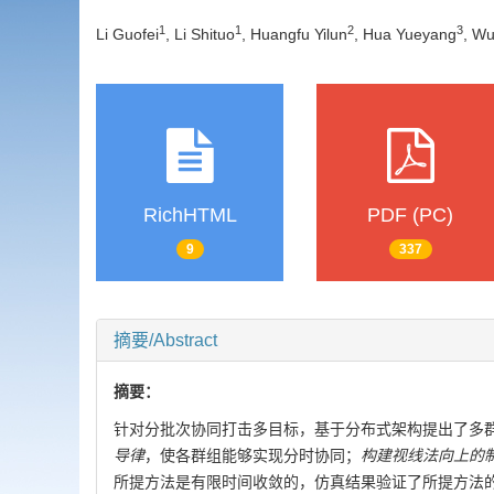
1
1
2
3
Li Guofei
, Li Shituo
, Huangfu Yilun
, Hua Yueyang
, Wu
RichHTML
PDF (PC)
9
337
摘要/Abstract
摘要：
针对分批次协同打击多目标，基于分布式架构提出了多
导律
，使各群组能够实现分时协同；
构建视线法向上的
所提方法是有限时间收敛的，仿真结果验证了所提方法