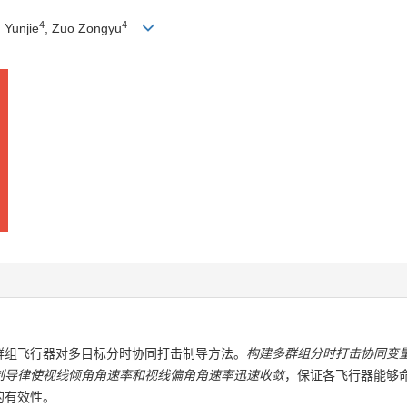
4
4
 Yunjie
, Zuo Zongyu
群组飞行器对多目标分时协同打击制导方法。
构建多群组分时打击协同变
制导律使视线倾角角速率和视线偏角角速率迅速收敛
，保证各飞行器能够
的有效性。