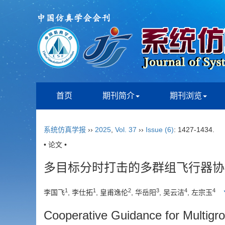
首页
期刊简介
期刊浏览
系统仿真学报
››
2025
,
Vol. 37
››
Issue (6)
: 1427-1434.
• 论文 •
多目标分时打击的多群组飞行器协
1
1
2
3
4
4
李国飞
, 李仕拓
, 皇甫逸伦
, 华岳阳
, 吴云洁
, 左宗玉
Cooperative Guidance for Multigro