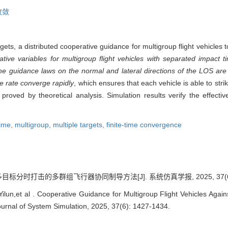
收敛
ets, a distributed cooperative guidance for multigroup flight vehicles to
ative variables for multigroup flight vehicles with separated impact 
he guidance laws on the normal and lateral directions of the LOS ar
e rate converge rapidly
, which ensures that each vehicle is able to strik
roved by theoretical analysis. Simulation results verify the effecti
time,
multigroup,
multiple targets,
finite-time convergence
标分时打击的多群组飞行器协同制导方法[J]. 系统仿真学报, 2025, 37(6): 
ilun,et al . Cooperative Guidance for Multigroup Flight Vehicles Agains
urnal of System Simulation, 2025, 37(6): 1427-1434.