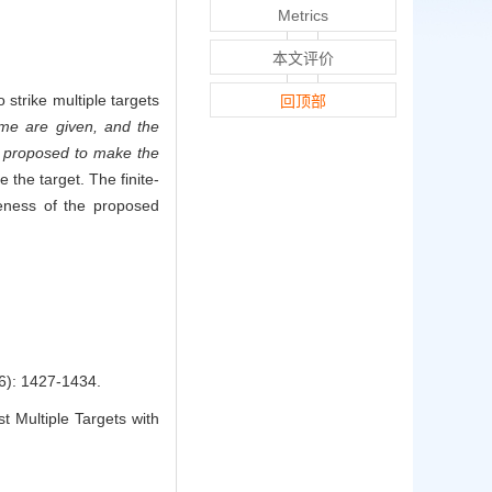
Metrics
本文评价
 strike multiple targets
回顶部
time are given, and the
e proposed to make the
e the target. The finite-
veness of the proposed
1427-1434.
t Multiple Targets with