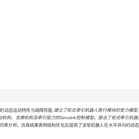
的动态运动特性与越障性能,
建立了轮式牵引机器人爬行模块的受力模型,
构、支撑机构及牵引阻力的Simulink控制模型。提出了轮式牵引机器人的AD
仿真分析
。仿真结果表明结构优化后提高了该型机器人在水平井内的动态