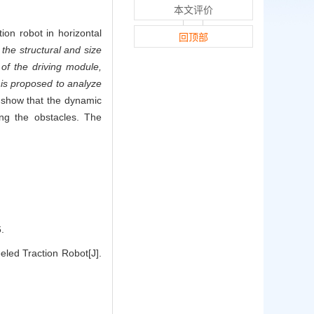
本文评价
ion robot in horizontal
回顶部
the structural and size
of the driving module,
 is proposed to analyze
y show that the dynamic
ing the obstacles. The
.
eled Traction Robot[J].