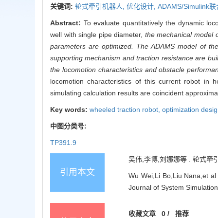
关键词:
轮式牵引机器人,
优化设计,
ADAMS/Simulin
Abstract:
To evaluate quantitatively the dynamic loc
well with single pipe diameter,
the mechanical model of
parameters are optimized. The ADAMS model of the c
supporting mechanism and traction resistance are buil
the locomotion characteristics and obstacle performan
locomotion characteristics of this current robot in
simulating calculation results are coincident approximate
Key words:
wheeled traction robot,
optimization desi
中图分类号:
TP391.9
吴伟,李博,刘娜娜等 . 轮式牵引机
引用本文
Wu Wei,Li Bo,Liu Nana,et al 
Journal of System Simulation
收藏文章
0
/
推荐