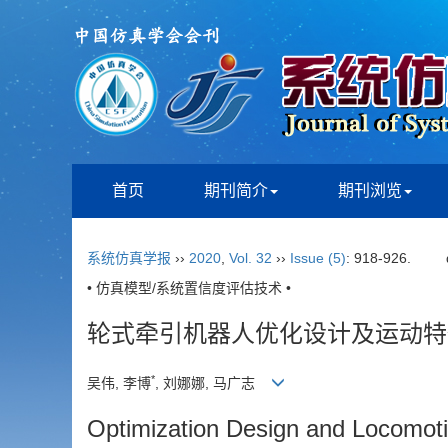
首页
期刊简介
期刊浏览
系统仿真学报
››
2020
,
Vol. 32
››
Issue (5)
: 918-926.
• 仿真模型/系统置信度评估技术 •
轮式牵引机器人优化设计及运动特
*
吴伟, 李博
, 刘娜娜, 马广志
Optimization Design and Locomoti