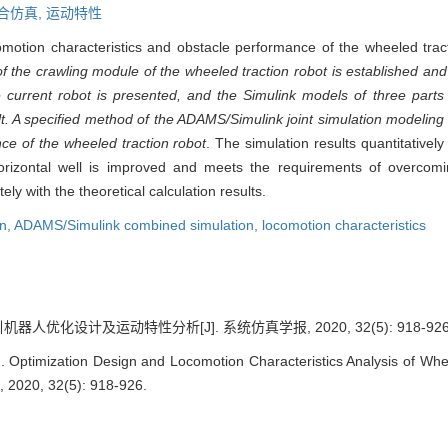
k联合仿真,
运动特性
omotion characteristics and obstacle performance of the wheeled tract
 the crawling module of the wheeled traction robot is established and 
urrent robot is presented, and the Simulink models of three parts 
t. A specified method of the ADAMS/Simulink joint simulation modeling
ce of the wheeled traction robot
. The simulation results quantitativel
 horizontal well is improved and meets the requirements of overcom
ly with the theoretical calculation results.
gn,
ADAMS/Simulink combined simulation,
locomotion characteristics
器人优化设计及运动特性分析[J]. 系统仿真学报, 2020, 32(5): 918-926
. Optimization Design and Locomotion Characteristics Analysis of Whe
, 2020, 32(5): 918-926.