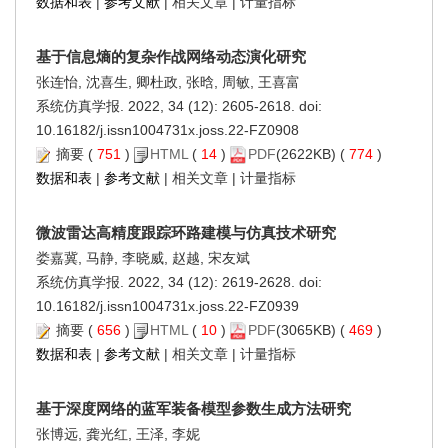
数据和表
|
参考文献
|
相关文章
|
计量指标
基于信息熵的复杂作战网络动态演化研究
张连怡, 沈喜生, 卿杜政, 张晗, 周敏, 王喜富
系统仿真学报. 2022, 34 (12): 2605-2618. doi:
10.16182/j.issn1004731x.joss.22-FZ0908
摘要
(
751
)
HTML
(
14
)
PDF
(2622KB) (
774
)
数据和表
|
参考文献
|
相关文章
|
计量指标
微波雷达高精度跟踪环路建模与仿真技术研究
娄嘉冀, 马静, 李晓威, 赵越, 宋友斌
系统仿真学报. 2022, 34 (12): 2619-2628. doi:
10.16182/j.issn1004731x.joss.22-FZ0939
摘要
(
656
)
HTML
(
10
)
PDF
(3065KB) (
469
)
数据和表
|
参考文献
|
相关文章
|
计量指标
基于深度网络的蓝军装备模型参数生成方法研究
张博远, 龚光红, 王泽, 李妮