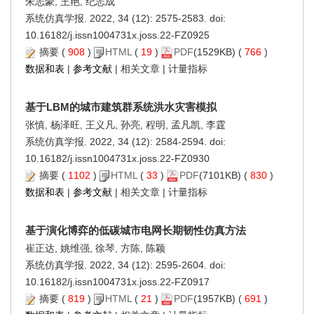
朱志豪, 王艳, 纪志成
系统仿真学报. 2022, 34 (12): 2575-2583. doi:
10.16182/j.issn1004731x.joss.22-FZ0925
摘要
(
908
)
HTML
(
19
)
PDF
(1529KB) (
766
)
数据和表
|
参考文献
|
相关文章
|
计量指标
基于LBM的城市建筑群系统洪水灾害模拟
张慎, 杨泽旺, 王义凡, 孙亮, 程明, 孟凡凯, 李霆
系统仿真学报. 2022, 34 (12): 2584-2594. doi:
10.16182/j.issn1004731x.joss.22-FZ0930
摘要
(
1102
)
HTML
(
33
)
PDF
(7101KB) (
830
)
数据和表
|
参考文献
|
相关文章
|
计量指标
基于演化博弈的低碳城市电网长期韧性仿真方法
崔正达, 姚维强, 徐琴, 方陈, 陈颖
系统仿真学报. 2022, 34 (12): 2595-2604. doi:
10.16182/j.issn1004731x.joss.22-FZ0917
摘要
(
819
)
HTML
(
21
)
PDF
(1957KB) (
691
)