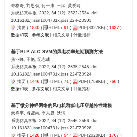
奇格奇, 刘思劲, 何一康, 王猛, 黄爱玲
系统仿真学报. 2022, 34 (12): 2522-2534. doi:
10.16182/j.issn1004731x.joss.22-FZ0903
摘要
(
1840
)
HTML
(
91
)
PDF
(3327KB) (
1637
)
数据和表
|
参考文献
|
相关文章
|
计量指标
基于BLP-ALO-SVM的风电功率短期预测方法
焦业峰, 王艳, 纪志成
系统仿真学报. 2022, 34 (12): 2535-2545. doi:
10.16182/j.issn1004731x.joss.22-FZ0924
摘要
(
1446
)
HTML
(
71
)
PDF
(1759KB) (
766
)
数据和表
|
参考文献
|
相关文章
|
计量指标
基于微分神经网络的风电机群低电压穿越特性建模
赖启平, 肖谭南, 李东晟, 沈沉
系统仿真学报. 2022, 34 (12): 2546-2556. doi:
10.16182/j.issn1004731x.joss.22-FZ0928
摘要
(
1428
)
HTML
(
54
)
PDF
(2928KB) (
1767
)