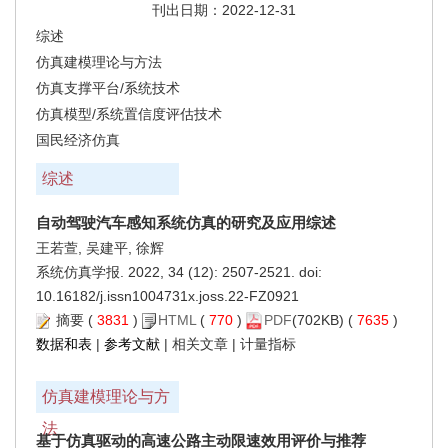
刊出日期：2022-12-31
综述
仿真建模理论与方法
仿真支撑平台/系统技术
仿真模型/系统置信度评估技术
国民经济仿真
综述
自动驾驶汽车感知系统仿真的研究及应用综述
王若萱, 吴建平, 徐辉
系统仿真学报. 2022, 34 (12): 2507-2521. doi:
10.16182/j.issn1004731x.joss.22-FZ0921
摘要
(
3831
)
HTML
(
770
)
PDF
(702KB) (
7635
)
数据和表
|
参考文献
|
相关文章
|
计量指标
仿真建模理论与方
法
基于仿真驱动的高速公路主动限速效用评价与推荐