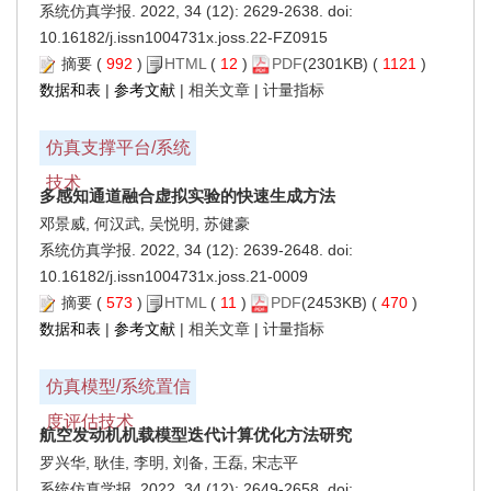
系统仿真学报. 2022, 34 (12): 2629-2638. doi:
10.16182/j.issn1004731x.joss.22-FZ0915
摘要
(
992
)
HTML
(
12
)
PDF
(2301KB) (
1121
)
数据和表
|
参考文献
|
相关文章
|
计量指标
仿真支撑平台/系统
技术
多感知通道融合虚拟实验的快速生成方法
邓景威, 何汉武, 吴悦明, 苏健豪
系统仿真学报. 2022, 34 (12): 2639-2648. doi:
10.16182/j.issn1004731x.joss.21-0009
摘要
(
573
)
HTML
(
11
)
PDF
(2453KB) (
470
)
数据和表
|
参考文献
|
相关文章
|
计量指标
仿真模型/系统置信
度评估技术
航空发动机机载模型迭代计算优化方法研究
罗兴华, 耿佳, 李明, 刘备, 王磊, 宋志平
系统仿真学报. 2022, 34 (12): 2649-2658. doi: