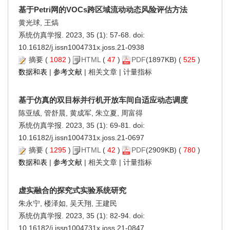
基于Petri网的VOCs跨区域流动动态风险评估方法
黄光球, 王熇
系统仿真学报. 2023, 35 (1): 57-68. doi:
10.16182/j.issn1004731x.joss.21-0938
摘要
(
1082
)
HTML
(
47
)
PDF
(1897KB) (
525
)
数据和表
|
参考文献
|
相关文章
|
计量指标
基于仿真的双目标并行机开放车间自适应动态调度
陈亚绒, 管舒晨, 黄成军, 朱立夏, 周富得
系统仿真学报. 2023, 35 (1): 69-81. doi:
10.16182/j.issn1004731x.joss.21-0697
摘要
(
1295
)
HTML
(
42
)
PDF
(2909KB) (
780
)
数据和表
|
参考文献
|
相关文章
|
计量指标
虚实融合的探究式实验系统研究
朱永宁, 楼泽如, 吴天翔, 王建民
系统仿真学报. 2023, 35 (1): 82-94. doi:
10.16182/j.issn1004731x.joss.21-0847