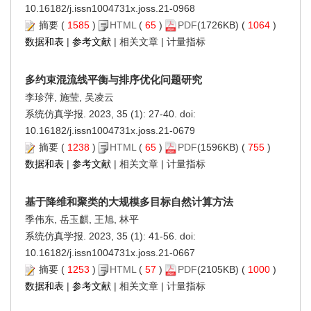
10.16182/j.issn1004731x.joss.21-0968
摘要
(
1585
)
HTML
(
65
)
PDF
(1726KB) (
1064
)
数据和表
|
参考文献
|
相关文章
|
计量指标
多约束混流线平衡与排序优化问题研究
李珍萍, 施莹, 吴凌云
系统仿真学报. 2023, 35 (1): 27-40. doi:
10.16182/j.issn1004731x.joss.21-0679
摘要
(
1238
)
HTML
(
65
)
PDF
(1596KB) (
755
)
数据和表
|
参考文献
|
相关文章
|
计量指标
基于降维和聚类的大规模多目标自然计算方法
季伟东, 岳玉麒, 王旭, 林平
系统仿真学报. 2023, 35 (1): 41-56. doi:
10.16182/j.issn1004731x.joss.21-0667
摘要
(
1253
)
HTML
(
57
)
PDF
(2105KB) (
1000
)
数据和表
|
参考文献
|
相关文章
|
计量指标