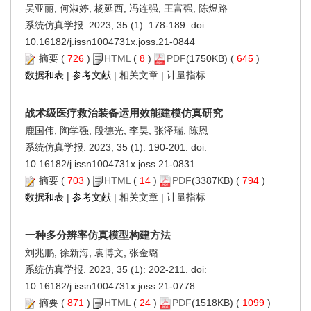
吴亚丽, 何淑婷, 杨延西, 冯连强, 王富强, 陈煜路
系统仿真学报. 2023, 35 (1): 178-189. doi:
10.16182/j.issn1004731x.joss.21-0844
摘要
(
726
)
HTML
(
8
)
PDF
(1750KB) (
645
)
数据和表
|
参考文献
|
相关文章
|
计量指标
战术级医疗救治装备运用效能建模仿真研究
鹿国伟, 陶学强, 段德光, 李昊, 张泽瑞, 陈恩
系统仿真学报. 2023, 35 (1): 190-201. doi:
10.16182/j.issn1004731x.joss.21-0831
摘要
(
703
)
HTML
(
14
)
PDF
(3387KB) (
794
)
数据和表
|
参考文献
|
相关文章
|
计量指标
一种多分辨率仿真模型构建方法
刘兆鹏, 徐新海, 袁博文, 张金璐
系统仿真学报. 2023, 35 (1): 202-211. doi:
10.16182/j.issn1004731x.joss.21-0778
摘要
(
871
)
HTML
(
24
)
PDF
(1518KB) (
1099
)