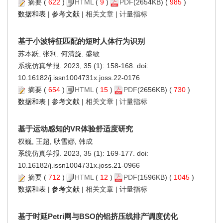
摘要
(
622
)
HTML
(
9
)
PDF
(2654KB) (
985
)
数据和表
|
参考文献
|
相关文章
|
计量指标
基于小波特征匹配的短时人体行为识别
苏本跃, 张利, 何清旋, 盛敏
系统仿真学报. 2023, 35 (1): 158-168. doi:
10.16182/j.issn1004731x.joss.22-0176
摘要
(
654
)
HTML
(
15
)
PDF
(2656KB) (
730
)
数据和表
|
参考文献
|
相关文章
|
计量指标
基于运动感知的VR体验舒适度研究
权巍, 王超, 耿雪娜, 韩成
系统仿真学报. 2023, 35 (1): 169-177. doi:
10.16182/j.issn1004731x.joss.21-0966
摘要
(
712
)
HTML
(
12
)
PDF
(1596KB) (
1045
)
数据和表
|
参考文献
|
相关文章
|
计量指标
基于时延Petri网与BSO的铝挤压线排产调度优化