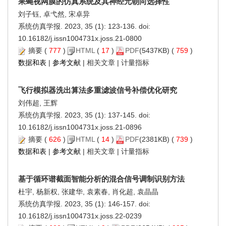
果蝇视网膜的仿真系统及其神经元朝向选择性
刘子钰, 卓弋然, 宋卓异
系统仿真学报. 2023, 35 (1): 123-136. doi:
10.16182/j.issn1004731x.joss.21-0800
摘要
(
777
)
HTML
(
17
)
PDF
(5437KB) (
759
)
数据和表
|
参考文献
|
相关文章
|
计量指标
飞行模拟器洗出算法多重滤波信号补偿优化研究
刘伟超, 王辉
系统仿真学报. 2023, 35 (1): 137-145. doi:
10.16182/j.issn1004731x.joss.21-0896
摘要
(
626
)
HTML
(
14
)
PDF
(2381KB) (
739
)
数据和表
|
参考文献
|
相关文章
|
计量指标
基于循环谱截面智能分析的混合信号调制识别方法
杜宇, 杨新权, 张建华, 袁素春, 肖化超, 袁晶晶
系统仿真学报. 2023, 35 (1): 146-157. doi:
10.16182/j.issn1004731x.joss.22-0239