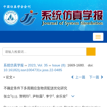
Toggl
navig
系统仿真学报
››
2023
,
Vol. 35
››
Issue (8)
: 1669-1680.
doi:
10.16182/j.issn1004731x.joss.22-0485
•
论文
•
上一篇
下一篇
不确定条件下多周期应急物资配送优化研究
1
1
1
1
2
张立
(
), 贺明玲
, 尹秋霜
, 李宁
, 余乐安