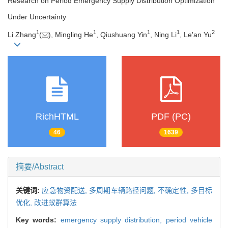
Research on Period Emergency Supply Distribution Optimization
Under Uncertainty
1
1
1
1
2
Li Zhang
(
), Mingling He
, Qiushuang Yin
, Ning Li
, Le'an Yu
RichHTML
PDF (PC)
46
1639
摘要/Abstract
关键词:
应急物资配送,
多周期车辆路径问题,
不确定性,
多目标
优化,
改进蚁群算法
Key words:
emergency supply distribution,
period vehicle