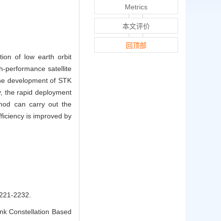
Metrics
本文评价
回顶部
tion of low earth orbit
gh-performance satellite
 the development of STK
y, the rapid deployment
thod can carry out the
ficiency is improved by
1-2232.
nk Constellation Based