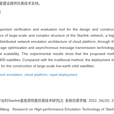
卫星建设提供仿真技术支持。
署
portant verification and evaluation tool for the design and construc
tics of large-scale and complex structure of the Starlink network, a hi
istributed network emulation architecture of cloud platform, through
 storage optimization and asynchronous message transmission technolog
ood scalability. The experimental results show that the proposed me
00 satellites. Compared with the traditional method, the deployment ef
r the construction of large-scale low earth orbit satellites.
ork emulation,
cloud platform,
rapid deployment
Starlink星座高性能仿真技术研究[J]. 系统仿真学报, 2022, 34(10): 222
 Wang . Research on High-performance Emulation Technology of Starli