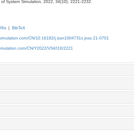
l of System Simulation, 2022, 34(10): 2221-2232.
Ris
|
BibTeX
-simulation.com/CN/10.16182/j.issn1004731x.joss.21-0701
simulation.com/CN/Y2022/V34/I10/2221