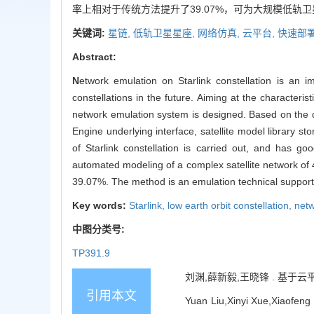
率上相对于传统方法提升了39.07%，可为大规模低轨
关键词:
星链,
低轨卫星星座,
网络仿真,
云平台,
快速部
Abstract:
N
etwork emulation on Starlink constellation is an im
constellations in the future. Aiming at the characteris
network emulation system is designed. Based on the d
Engine underlying interface, satellite model library
of Starlink constellation is carried out, and has g
automated modeling of a complex satellite network of 4
39.07%. The method is an emulation technical support fo
Key words:
Starlink,
low earth orbit constellation,
netw
中图分类号:
TP391.9
刘渊,薛新毅,王晓锋 . 基于云平台的
引用本文
Yuan Liu,Xinyi Xue,Xiaofeng