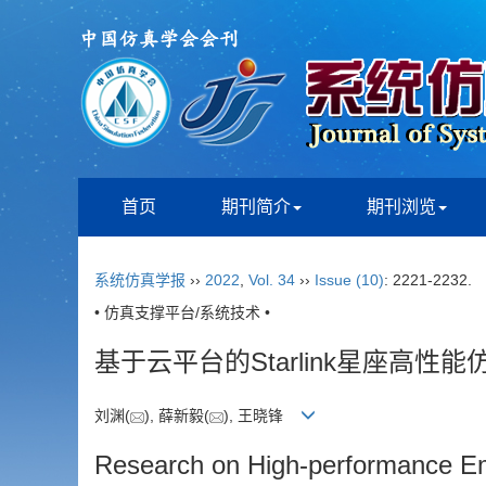
首页
期刊简介
期刊浏览
系统仿真学报
››
2022
,
Vol. 34
››
Issue (10)
: 2221-2232.
• 仿真支撑平台/系统技术 •
基于云平台的Starlink星座高性
刘渊(
), 薛新毅(
), 王晓锋
Research on High-performance Emu