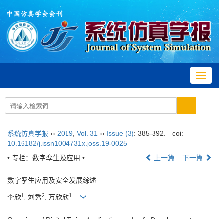
Toggl
navig
系统仿真学报
››
2019
,
Vol. 31
››
Issue (3)
: 385-392.
doi:
10.16182/j.issn1004731x.joss.19-0025
• 专栏：数字孪生及应用 •
上一篇
下一篇
数字孪生应用及安全发展综述
1
2
1
李欣
, 刘秀
, 万欣欣