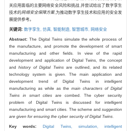
关应用面临的主要网络安全风险和挑战,并尝试给出了数字孪生
技术的
网络安全保障方案
,为推动数字孪生技术和应用的安全发
展提供参考。
关键词:
数字孪生,
仿真,
智能制造,
智慧城市,
网络安全
Abstract:
The Digital Twins simulate the whole process of
the manufacture, and promote the development of smart
manufacturing and other fields. In view of the rapid
development and application of Digital Twins, the concept
and
history of Digital Twins
are outlined, and its related
technology system is given. The main application and
development trend of Digital Twins in intelligent
manufacturing as while as the
main characters of Digital
Twins in smart cities
are combed. The cyber security
problem of Digital Twins is discussed for intelligent
manufacturing and smart cities. The scheme and
suggestion
are given for ensuring the cyber security of Digital Twins
.
Key words:
Digital Twins,
simulation,
intelligent