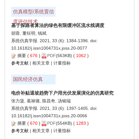
仿真模型/系统置信
度评估技术
基于探路者算法的绿色有限缓冲区流水线调度
胡蓉, 董钰明, 钱斌
系统仿真学报. 2021, 33 (6): 1384-1396. doi:
10.16182/j.issn1004731x.joss.20-0077
摘要
(
676
)
PDF
(563KB) (
1062
)
参考文献
|
相关文章
|
计量指标
国民经济仿真
电价补贴退坡趋势下户用光伏发展演化的仿真研究
张力菠, 葛禄璐, 陈昌奇, 汤铭端
系统仿真学报. 2021, 33 (6): 1397-1405. doi:
10.16182/j.issn1004731x.joss.20-0066
摘要
(
670
)
PDF
(554KB) (
1283
)
参考文献
|
相关文章
|
计量指标