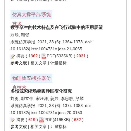
仿真支撑平台/系统
技术
数字孪生的技术特点及在飞行试验中的应用展望
刘瑜, 谢强
系统仿真学报. 2021, 33 (6): 1364-1373. doi:
10.16182/j.issn1004731x.joss.21-0065
摘要
(
1362
)
PDF
(5335KB) (
2031
)
参考文献
|
相关文章
|
计量指标
物理效应/模拟器仿
真技术
多馈源紧缩场椭圆静区变化研究
刘勇, 郭立伟, 宋汪洋, 姜兴, 李思敏, 彭麟
系统仿真学报. 2021, 33 (6): 1374-1383. doi:
10.16182/j.issn1004731x.joss.20-0153
摘要
(
619
)
PDF
(4195KB) (
632
)
参考文献
|
相关文章
|
计量指标