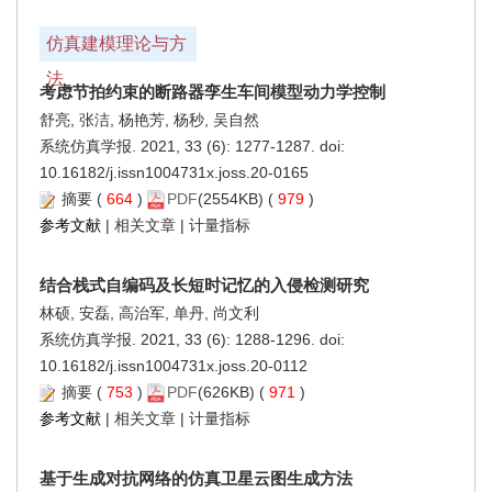
仿真建模理论与方
法
考虑节拍约束的断路器孪生车间模型动力学控制
舒亮, 张洁, 杨艳芳, 杨秒, 吴自然
系统仿真学报. 2021, 33 (6): 1277-1287. doi:
10.16182/j.issn1004731x.joss.20-0165
摘要
(
664
)
PDF
(2554KB) (
979
)
参考文献
|
相关文章
|
计量指标
结合栈式自编码及长短时记忆的入侵检测研究
林硕, 安磊, 高治军, 单丹, 尚文利
系统仿真学报. 2021, 33 (6): 1288-1296. doi:
10.16182/j.issn1004731x.joss.20-0112
摘要
(
753
)
PDF
(626KB) (
971
)
参考文献
|
相关文章
|
计量指标
基于生成对抗网络的仿真卫星云图生成方法