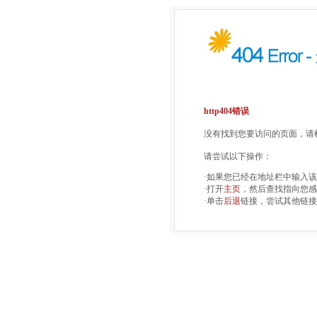
http404错误
没有找到您要访问的页面，请检
请尝试以下操作：
·如果您已经在地址栏中输入
·打开
主页
，然后查找指向您感
·单击
后退
链接，尝试其他链接