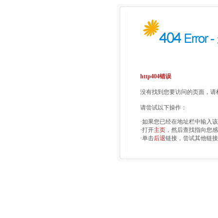
http404错误
没有找到您要访问的页面，请检
请尝试以下操作：
·如果您已经在地址栏中输入
·打开
主页
，然后查找指向您感
·单击
后退
链接，尝试其他链接