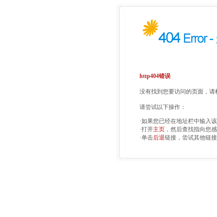
http404错误
没有找到您要访问的页面，请检
请尝试以下操作：
·如果您已经在地址栏中输入
·打开
主页
，然后查找指向您感
·单击
后退
链接，尝试其他链接