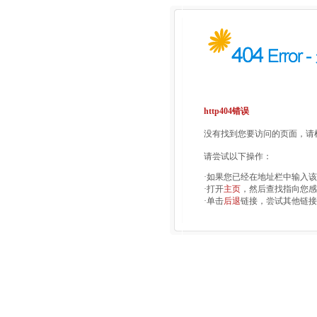
http404错误
没有找到您要访问的页面，请检
请尝试以下操作：
·如果您已经在地址栏中输入
·打开
主页
，然后查找指向您感
·单击
后退
链接，尝试其他链接