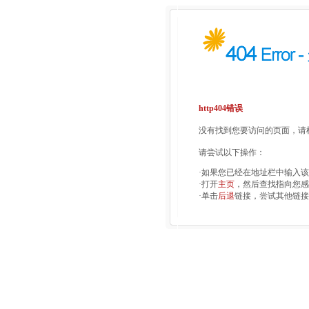
http404错误
没有找到您要访问的页面，请检
请尝试以下操作：
·如果您已经在地址栏中输入
·打开
主页
，然后查找指向您感
·单击
后退
链接，尝试其他链接