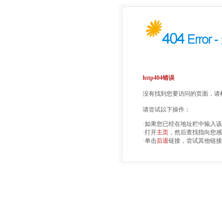
http404错误
没有找到您要访问的页面，请检
请尝试以下操作：
·如果您已经在地址栏中输入
·打开
主页
，然后查找指向您感
·单击
后退
链接，尝试其他链接