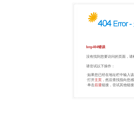
http404错误
没有找到您要访问的页面，请检
请尝试以下操作：
·如果您已经在地址栏中输入
·打开
主页
，然后查找指向您感
·单击
后退
链接，尝试其他链接